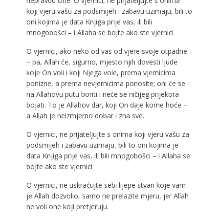
nepravdu čine. O vjernici, ne prijateljujte s onima
koji vjeru vašu za podsmijeh i zabavu uzimaju, bili to
oni kojima je data Knjiga prije vas, ili bili
mnogobošci – i Allaha se bojte ako ste vjernici
O vjernici, ako neko od vas od vjere svoje otpadne
– pa, Allah će, sigurno, mjesto njih dovesti ljude
koje On voli i koji Njega vole, prema vjernicima
ponizne, a prema nevjernicima ponosite; oni će se
na Allahovu putu boriti i neće se ničijeg prijekora
bojati. To je Allahov dar, koji On daje kome hoće –
a Allah je neizmjerno dobar i zna sve.
O vjernici, ne prijateljujte s onima koji vjeru vašu za
podsmijeh i zabavu uzimaju, bili to oni kojima je
data Knjiga prije vas, ili bili mnogobošci – i Allaha se
bojte ako ste vjernici
O vjernici, ne uskraćujte sebi lijepe stvari koje vam
je Allah dozvolio, samo ne prelazite mjeru, jer Allah
ne voli one koji pretjeruju.