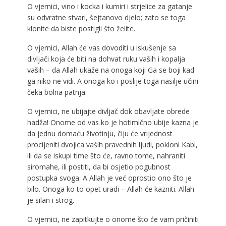
O vjernici, vino i kocka i kumiri i strjelice za gatanje
su odvratne stvari, šejtanovo djelo; zato se toga
klonite da biste postigli što želite.
O vjernici, Allah će vas dovoditi u iskušenje sa
divljači koja će biti na dohvat ruku vaših i kopalja
vaših – da Allah ukaže na onoga koji Ga se boji kad
ga niko ne vidi. A onoga ko i poslije toga nasilje učini
čeka bolna patnja.
O vjernici, ne ubijajte divljač dok obavljate obrede
hadža! Onome od vas ko je hotimično ubije kazna je
da jednu domaću životinju, čiju će vrijednost
procijeniti dvojica vaših pravednih ljudi, pokloni Kabi,
ili da se iskupi time što će, ravno tome, nahraniti
siromahe, ili postiti, da bi osjetio pogubnost
postupka svoga. A Allah je već oprostio ono što je
bilo. Onoga ko to opet uradi – Allah će kazniti. Allah
je silan i strog.
O vjernici, ne zapitkujte o onome što će vam pričiniti