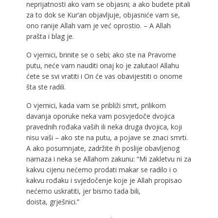
neprijatnosti ako vam se objasni; a ako budete pitali
za to dok se Kur’an objavljuje, objasniće vam se,
ono ranije Allah vam je već oprostio. – A Allah
prašta i blag je.
O vjernici, brinite se o sebi; ako ste na Pravome
putu, neće vam nauditi onaj ko je zalutao! Allahu
ćete se svi vratiti i On će vas obavijestiti o onome
šta ste radili.
O vjernici, kada vam se približi smrt, prilikom
davanja oporuke neka vam posvjedoče dvojica
pravednih rođaka vaših ili neka druga dvojica, koji
nisu vaši – ako ste na putu, a pojave se znaci smrti.
A ako posumnjate, zadržite ih poslije obavljenog
namaza i neka se Allahom zakunu: “Mi zakletvu ni za
kakvu cijenu nećemo prodati makar se radilo i o
kakvu rođaku i svjedočenje koje je Allah propisao
nećemo uskratiti, jer bismo tada bili,
doista, grješnici.”