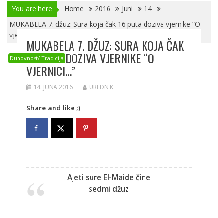
You are here
Home
2016
Juni
14
MUKABELA 7. džuz: Sura koja čak 16 puta doziva vjernike “O
vjernici…”
MUKABELA 7. DŽUZ: SURA KOJA ČAK
16 PUTA DOZIVA VJERNIKE “O
Duhovnost/ Tradicija
VJERNICI…”
14. JUNA 2016.
UREDNIK
Share and like ;)
Ajeti sure El-Maide čine
sedmi džuz