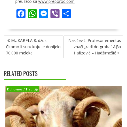
preuzeto sa
www.preporod.com
F
W
M
Vi
S
ac
h
e
b
h
e
at
ss
er
ar
NAVIGACIJA
b
s
e
e
MUKABELA 8. džuz:
Nakičević: Profesor emeritus
ČLANAKA
o
A
n
Čitamo li suru koju je donijelo
znači „radi do groba“ Ajša
70.000 meleka
Hafizović – Hadžimešić
o
p
g
k
p
er
RELATED POSTS
Duhovnost/ Tradicija