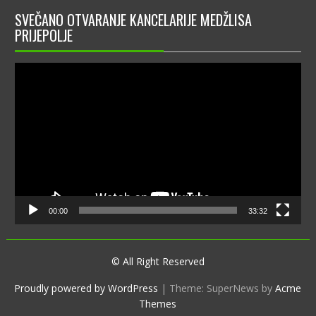
SVEČANO OTVARANJE KANCELARIJE MEDŽLISA
PRIJEPOLJE
Video
Player
00:00
33:32
© All Right Reserved
Proudly powered by WordPress
|
Theme: SuperNews by
Acme
Themes