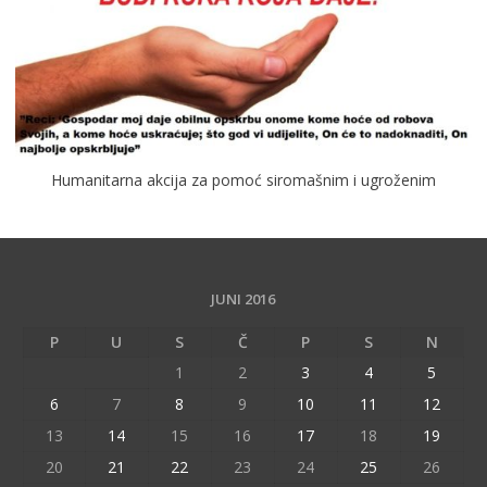
Humanitarna akcija za pomoć siromašnim i ugroženim
JUNI 2016
P
U
S
Č
P
S
N
1
2
3
4
5
6
7
8
9
10
11
12
13
14
15
16
17
18
19
20
21
22
23
24
25
26