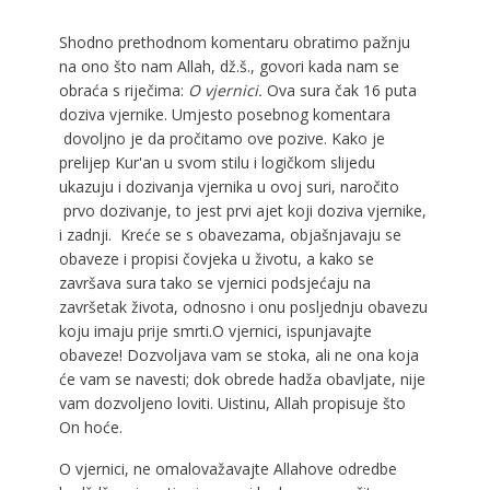
Shodno
prethodnom
komentaru obratimo pažnju
na ono što nam Allah, dž.š., govori kada nam se
obraća s riječima:
O vjernici.
Ova sura čak 16 puta
doziva vjernike. Umjesto posebnog komentara
dovoljno je da pročitamo ove pozive. Kako je
prelijep Kur'an u svom stilu i logičkom slijedu
ukazuju i dozivanja vjernika u ovoj suri, naročito
prvo dozivanje, to jest prvi ajet koji doziva vjernike,
i zadnji. Kreće se s obavezama, objašnjavaju se
obaveze i propisi čovjeka u životu, a kako se
završava sura tako se vjernici podsjećaju na
završetak života, odnosno i onu posljednju obavezu
koju imaju prije smrti.O vjernici, ispunjavajte
obaveze! Dozvoljava vam se stoka, ali ne ona koja
će vam se navesti; dok obrede hadža obavljate, nije
vam dozvoljeno loviti. Uistinu, Allah propisuje što
On hoće.
O vjernici, ne omalovažavajte Allahove odredbe