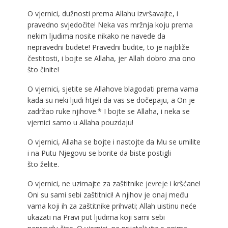
O vjernici, dužnosti prema Allahu izvršavajte, i
pravedno svjedočite! Neka vas mržnja koju prema
nekim ljudima nosite nikako ne navede da
nepravedni budete! Pravedni budite, to je najbliže
čestitosti, i bojte se Allaha, jer Allah dobro zna ono
što činite!
O vjernici, sjetite se Allahove blagodati prema vama
kada su neki ljudi htjeli da vas se dočepaju, a On je
zadržao ruke njihove.* I bojte se Allaha, i neka se
vjernici samo u Allaha pouzdaju!
O vjernici, Allaha se bojte i nastojte da Mu se umilite
i na Putu Njegovu se borite da biste postigli
što želite.
O vjernici, ne uzimajte za zaštitnike jevreje i kršćane!
Oni su sami sebi zaštitnici! A njihov je onaj među
vama koji ih za zaštitnike prihvati; Allah uistinu neće
ukazati na Pravi put ljudima koji sami sebi