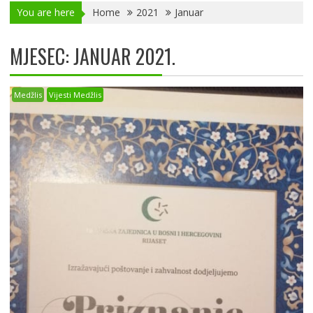
You are here
Home
2021
Januar
MJESEC:
JANUAR 2021.
Medžlis
Vijesti Medžlis