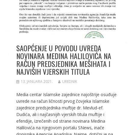
SAOPĆENJE U POVODU UVREDA
NOVINARA MEDINA HALILOVIĆA NA
RAČUN PREDSJEDNIKA MEŠIHATA I
NAJVIŠIH VJERSKIH TITULA
13. JANUARA 2021.
UREDNIK
Media centar Islamske zajednice najoštrije osuđuje
uvrede na račun ličnosti prvog čovjeka Islamske
zajednice predsjednika muftije dr. Mevlud-ef.
Dudića, ali i najčasnijih vjerskih titula muftije i
efendije, izrečenih od strane novinara Medina
Halilovića na njegovom portalu SNews, inače
dopisnika Agencije Anadolija. Naime, dotični je na