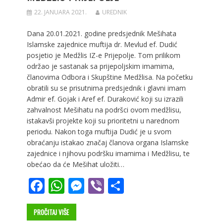
22. JANUARA 2021.
UREDNIK
Dana 20.01.2021. godine predsjednik Mešihata
Islamske zajednice muftija dr. Mevlud ef. Dudić
posjetio je Medžlis IZ-e Prijepolje. Tom prilikom
održao je sastanak sa prijepoljskim imamima,
članovima Odbora i Skupštine Medžlisa. Na početku
obratili su se prisutnima predsjednik i glavni imam
Admir ef. Gojak i Aref ef. Duraković koji su izrazili
zahvalnost Mešihatu na podršci ovom medžlisu,
istakavši projekte koji su prioritetni u narednom
periodu. Nakon toga muftija Dudić je u svom
obraćanju istakao značaj članova organa Islamske
zajednice i njihovu podršku imamima i Medžlisu, te
obećao da će Mešihat uložiti…
F
W
M
Vi
S
ac
h
e
b
h
e
at
ss
er
ar
PROČITAJ VIŠE