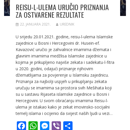
REISU-L-ULEMA URUČIO PRIZNANJA
ZA OSTVARENE REZULTATE
22. JANUARA 2021.
UREDNIK
U srijedu 20.01.2021. godine, reisu-l-ulema Islamske
zajednice u Bosni i Hercegovini dr. Husein-ef.
Kavazović uručio je zahvalnice imamima džemata i
glavnim imamima medžlisa Islamske zajednice u
kojima je prikupljeno najviše zekata i sadekatu-l-fitra
u 2020. godini, odajući priznanje njihovim
džematlijama za povjerenje u Islamsku zajednicu.
Priznanja za najbolji uspjeh u prikupljanju zekata
uručuju se imamima sa prostora svih Mešihata koji
su u sastavu Rijaseta islamske zajednice u Bosni i
Hercegovini. U svom obraćanju imamima Reisu-l-
ulema je istakao kako je zekat imovinsko-socijalni
temelj islama i ocijenio da svijest naših ljudi u vezi…
F
W
M
Vi
S