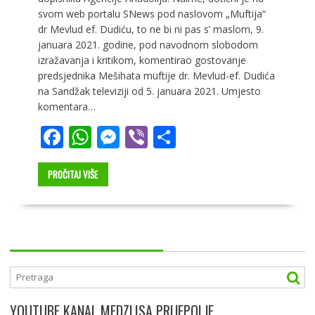
svom web portalu SNews pod naslovom „Muftija“
dr Mevlud ef. Dudiću, to ne bi ni pas s’ maslom, 9.
januara 2021. godine, pod navodnom slobodom
izražavanja i kritikom, komentirao gostovanje
predsjednika Mešihata muftije dr. Mevlud-ef. Dudića
na Sandžak televiziji od 5. januara 2021. Umjesto
komentara…
F
W
M
Vi
S
ac
h
e
b
h
e
at
ss
er
ar
PROČITAJ VIŠE
b
s
e
e
o
A
n
o
p
g
k
p
er
YOUTUBE KANAL MEDZLISA PRIJEPOLJE