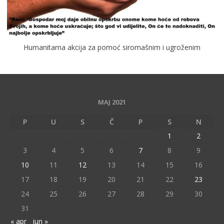
Humanitarna akcija za pomoć siromašnim i ugroženim
MAJ 2021
P
U
S
Č
P
S
N
1
2
3
4
5
6
7
8
9
10
11
12
13
14
15
16
17
18
19
20
21
22
23
24
25
26
27
28
29
30
31
« apr
jun »