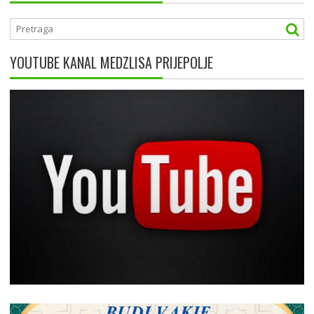
o
p
g
k
p
er
YOUTUBE KANAL MEDZLISA PRIJEPOLJE