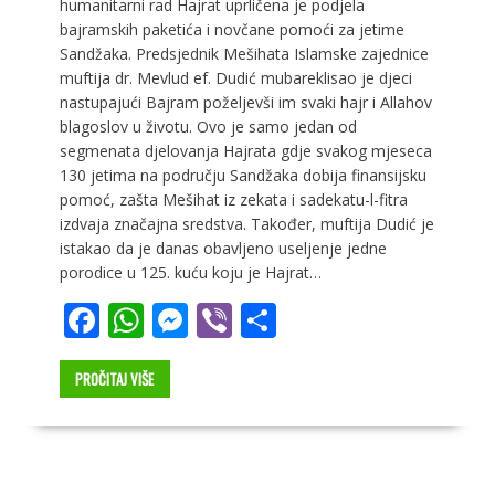
humanitarni rad Hajrat uprličena je podjela
bajramskih paketića i novčane pomoći za jetime
Sandžaka. Predsjednik Mešihata Islamske zajednice
muftija dr. Mevlud ef. Dudić mubareklisao je djeci
nastupajući Bajram poželjevši im svaki hajr i Allahov
blagoslov u životu. Ovo je samo jedan od
segmenata djelovanja Hajrata gdje svakog mjeseca
130 jetima na području Sandžaka dobija finansijsku
pomoć, zašta Mešihat iz zekata i sadekatu-l-fitra
izdvaja značajna sredstva. Također, muftija Dudić je
istakao da je danas obavljeno useljenje jedne
porodice u 125. kuću koju je Hajrat…
F
W
M
Vi
S
ac
h
e
b
h
e
at
ss
er
ar
PROČITAJ VIŠE
b
s
e
e
o
A
n