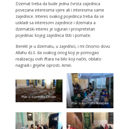
Dzemat treba da bude jedna čvrsta zajednica
povezana interesima vjere ali i interesima same
zajednice. Interes svakog pojedinca treba da se
uskladi sa interesom zajednice i dzemata a
dzematski interes je siguran i prospretetan
pojedinac kojeg zajednica štiti i pomaže.
Berekt je u dzematu, u zajednici, i mi činomo dovu
Allahu dz.š. da svakog onog koji je pomogao
realizaciju ovih iftara na bilo koji način, obilato
nagradi i grijehe oprosti. Amin.
Iftar u dzematu Centar
Iftar u dzematu Ratajska