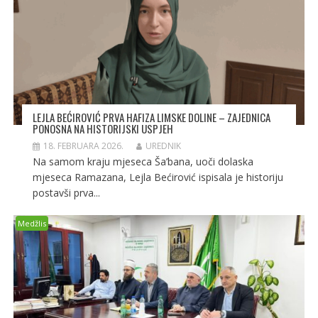
LEJLA BEĆIROVIĆ PRVA HAFIZA LIMSKE DOLINE – ZAJEDNICA
PONOSNA NA HISTORIJSKI USPJEH
18. FEBRUARA 2026.
UREDNIK
Na samom kraju mjeseca Ša’bana, uoči dolaska
mjeseca Ramazana, Lejla Bećirović ispisala je historiju
postavši prva...
Medžlis