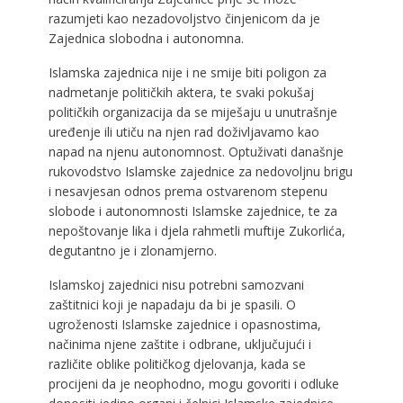
razumjeti kao nezadovoljstvo činjenicom da je
Zajednica slobodna i autonomna.
Islamska zajednica nije i ne smije biti poligon za
nadmetanje političkih aktera, te svaki pokušaj
političkih organizacija da se miješaju u unutrašnje
uređenje ili utiču na njen rad doživljavamo kao
napad na njenu autonomnost. Optuživati današnje
rukovodstvo Islamske zajednice za nedovoljnu brigu
i nesavjesan odnos prema ostvarenom stepenu
slobode i autonomnosti Islamske zajednice, te za
nepoštovanje lika i djela rahmetli muftije Zukorlića,
degutantno je i zlonamjerno.
Islamskoj zajednici nisu potrebni samozvani
zaštitnici koji je napadaju da bi je spasili. O
ugroženosti Islamske zajednice i opasnostima,
načinima njene zaštite i odbrane, uključujući i
različite oblike političkog djelovanja, kada se
procijeni da je neophodno, mogu govoriti i odluke