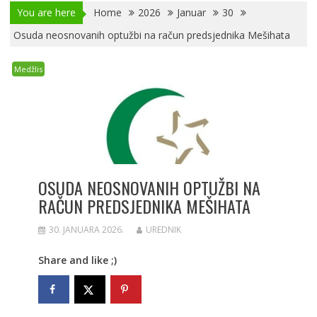
You are here
Home
2026
Januar
30
Osuda neosnovanih optužbi na račun predsjednika Mešihata
Medžlis
OSUDA NEOSNOVANIH OPTUŽBI NA
RAČUN PREDSJEDNIKA MEŠIHATA
30. JANUARA 2026.
UREDNIK
Share and like ;)