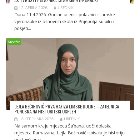
12. APRILA 2026.
UREDNIK
Dana 11.4.2026. Godine ucenici polaznici islamske
vjeronauke iz osnovnih skola iz Prijepolja su bili u
posjeti...
Medžlis
LEJLA BEĆIROVIĆ PRVA HAFIZA LIMSKE DOLINE – ZAJEDNICA
PONOSNA NA HISTORIJSKI USPJEH
18. FEBRUARA 2026.
UREDNIK
Na samom kraju mjeseca Ša’bana, uoči dolaska
mjeseca Ramazana, Lejla Bećirović ispisala je historiju
postavši prva...