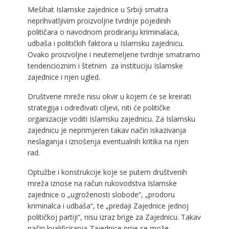
Mešihat Islamske zajednice u Srbiji smatra
neprihvatljivim proizvoljne tvrdnje pojedinih
političara o navodnom prodiranju kriminalaca,
udbaša i političkih faktora u Islamsku zajednicu.
Ovako proizvoljne i neutemeljene tvrdnje smatramo
tendencioznim i štetnim za instituciju Islamske
zajednice i njen ugled.
Društvene mreže nisu okvir u kojem će se kreirati
strategija i određivati ciljevi, niti će političke
organizacije voditi Islamsku zajednicu. Za Islamsku
zajednicu je neprimjeren takav način iskazivanja
neslaganja i iznošenja eventualnih kritika na njen
rad.
Optužbe i konstrukcije koje se putem društvenih
mreža iznose na račun rukovodstva Islamske
zajednice o „ugroženosti slobode“, „prodoru
kriminalca i udbaša“, te „predaji Zajednice jednoj
političkoj partiji“, nisu izraz brige za Zajednicu. Takav
način kvalificiranja Zajednice prije se može