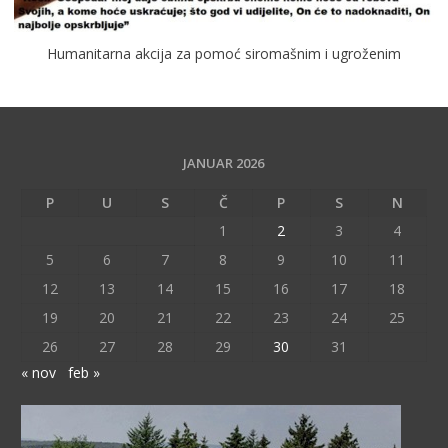
Humanitarna akcija za pomoć siromašnim i ugroženim
JANUAR 2026
P
U
S
Č
P
S
N
1
2
3
4
5
6
7
8
9
10
11
12
13
14
15
16
17
18
19
20
21
22
23
24
25
26
27
28
29
30
31
« nov
feb »