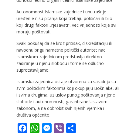
donositi jedino organi i čelnici Islamske zajednice.
Autonomnost Islamske zajednice i unutrašnje
uređenje nisu pitanja koja trebaju političari ili bilo
koji drugi faktori „rješavati“, već vrijednosti koje svi
moraju poštovati.
Svaki pokušaj da se kroz pritisak, diskreditaciju ili
navodnu brigu nametne politički autoritet nad
Islamskom zajednicom predstavlja direktno
zadiranje u njenu slobodu i tome se odlučno
suprotstavljamo.
Islamska zajednica ostaje otvorena za saradnju sa
svim političkim faktorima koji okupljaju Bošnjake, ali
i svima drugima, uz uslov punog poštovanja njene
slobode i autonomnosti, garantirane Ustavom i
zakonom, a na dobrobit svih njenih vjernika i
društva općenito.
F
W
M
Vi
S