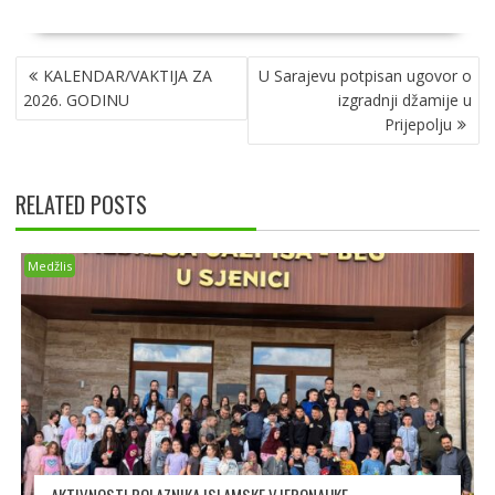
ac
h
e
b
h
e
at
ss
er
ar
NAVIGACIJA
b
s
e
e
KALENDAR/VAKTIJA ZA
U Sarajevu potpisan ugovor o
ČLANAKA
o
A
n
2026. GODINU
izgradnji džamije u
Prijepolju
o
p
g
k
p
er
RELATED POSTS
Medžlis
AKTIVNOSTI POLAZNIKA ISLAMSKE VJERONAUKE