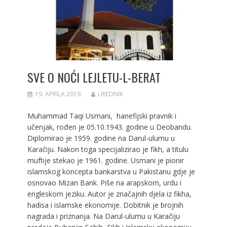
SVE O NOĆI LEJLETU-L-BERAT
19. APRILA 2019.
UREDNIK
Muhammad Taqi Usmani, hanefijski pravnik i
učenjak, rođen je 05.10.1943. godine u Deobandu.
Diplomirao je 1959. godine na Darul-ulumu u
Karačiju. Nakon toga specijalizirao je fikh, a titulu
muftije stekao je 1961. godine. Usmani je pionir
islamskog koncepta bankarstva u Pakistanu gdje je
osnovao Mizan Bank. Piše na arapskom, urdu i
engleskom jeziku. Autor je značajnih djela iz fikha,
hadisa i islamske ekonomije. Dobitnik je brojnih
nagrada i priznanja. Na Darul-ulumu u Karačiju