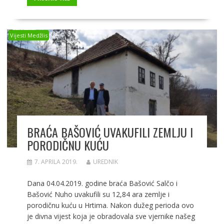
e
at
ss
er
ar
b
s
e
e
o
A
n
Vijesti Medžlis
o
p
g
k
p
er
BRAĆA BAŠOVIĆ UVAKUFILI ZEMLJU I
PORODIČNU KUĆU
7. APRILA 2019.
UREDNIK
Dana 04.04.2019. godine braća Bašović Salčo i
Bašović Nuho uvakufili su 12,84 ara zemlje i
porodičnu kuću u Hrtima. Nakon dužeg perioda ovo
je divna vijest koja je obradovala sve vjernike našeg