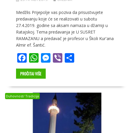
Medžlis Prijepolje vas poziva da prisustvujete
predavanju koje će se realizovati u subotu
27.4.2019. godine sa aksam namaza u džamiji u
Ratajskoj. Tema predavanja je U SUSRET
RAMAZANU a predavač je profesor u Školi Kur'ana
Almir ef. Šantić.
F
W
M
Vi
S
ac
h
e
b
h
e
at
ss
er
ar
PROČITAJ VIŠE
b
s
e
e
o
A
n
Duhovnost/ Tradicija
o
p
g
k
p
er