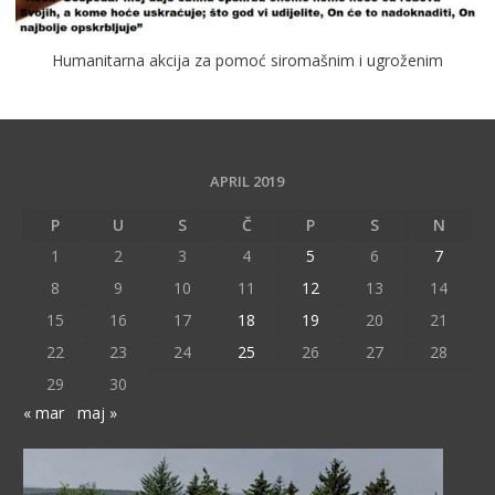
Humanitarna akcija za pomoć siromašnim i ugroženim
APRIL 2019
P
U
S
Č
P
S
N
1
2
3
4
5
6
7
8
9
10
11
12
13
14
15
16
17
18
19
20
21
22
23
24
25
26
27
28
29
30
« mar
maj »