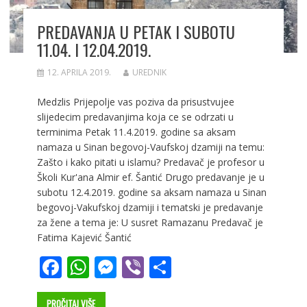
PREDAVANJA U PETAK I SUBOTU
11.04. I 12.04.2019.
12. APRILA 2019.
UREDNIK
Medzlis Prijepolje vas poziva da prisustvujee
slijedecim predavanjima koja ce se odrzati u
terminima Petak 11.4.2019. godine sa aksam
namaza u Sinan begovoj-Vaufskoj dzamiji na temu:
Zašto i kako pitati u islamu? Predavač je profesor u
Školi Kur'ana Almir ef. Šantić Drugo predavanje je u
subotu 12.4.2019. godine sa aksam namaza u Sinan
begovoj-Vakufskoj dzamiji i tematski je predavanje
za žene a tema je: U susret Ramazanu Predavač je
Fatima Kajević Šantić
F
W
M
Vi
S
ac
h
e
b
h
PROČITAJ VIŠE