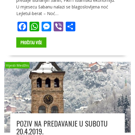
predaje Buharijin Sahih, Fikh i Islamsku ekonomiju.
U mjesecu šabanu nalazi se blagoslovljena noć
Lejletul-berat – Noć…
F
W
M
Vi
S
ac
h
e
b
h
e
at
ss
er
ar
PROČITAJ VIŠE
b
s
e
e
o
A
n
Vijesti Medžlis
o
p
g
k
p
er
POZIV NA PREDAVANJE U SUBOTU
20.4.2019.