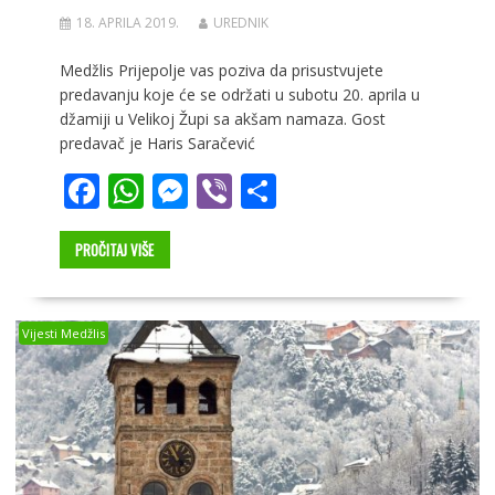
18. APRILA 2019.
UREDNIK
Medžlis Prijepolje vas poziva da prisustvujete
predavanju koje će se održati u subotu 20. aprila u
džamiji u Velikoj Župi sa akšam namaza. Gost
predavač je Haris Saračević
F
W
M
Vi
S
ac
h
e
b
h
e
at
ss
er
ar
PROČITAJ VIŠE
b
s
e
e
o
A
n
Vijesti Medžlis
o
p
g
k
p
er