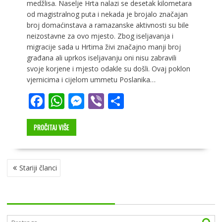
medžlisa. Naselje Hrta nalazi se desetak kilometara
od magistralnog puta i nekada je brojalo značajan
broj domaćinstava a ramazanske aktivnosti su bile
neizostavne za ovo mjesto. Zbog iseljavanja i
migracije sada u Hrtima živi značajno manji broj
građana ali uprkos iseljavanju oni nisu zabravili
svoje korjene i mjesto odakle su došli. Ovaj poklon
vjernicima i cijelom ummetu Poslanika…
F
W
M
Vi
S
ac
h
e
b
h
e
at
ss
er
ar
PROČITAJ VIŠE
b
s
e
e
o
A
n
NAVIGACIJA
Stariji članci
ČLANCIMA
o
p
g
k
p
er