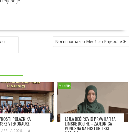
 Prijepolje.
u u
Noćni namazi u Medžlisu Prijepolje
Medžlis
VNOSTI POLAZNIKA
LEJLA BEĆIROVIĆ PRVA HAFIZA
MSKE VJERONAUKE
LIMSKE DOLINE – ZAJEDNICA
PONOSNA NA HISTORIJSKI
. APRILA 2026.