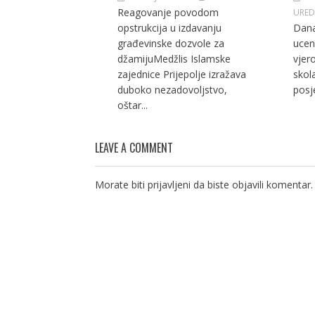
Reagovanje povodom
URED
opstrukcija u izdavanju
Dana
građevinske dozvole za
ucen
džamijuMedžlis Islamske
vjer
zajednice Prijepolje izražava
skola
duboko nezadovoljstvo,
posje
oštar...
LEAVE A COMMENT
Morate biti
prijavljeni
da biste objavili komentar.