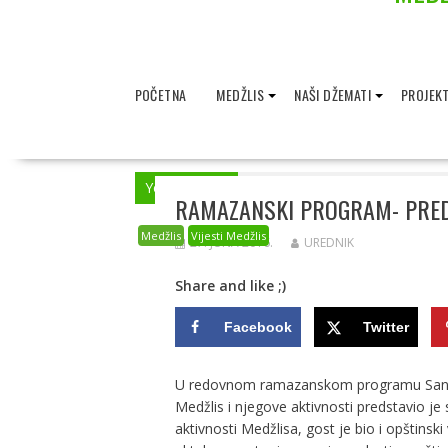
POČETNA
MEDŽLIS
NAŠI DŽEMATI
PROJEKT
You are here
Home
2016
Juni
27
RAMAZANSKI PROGRAM- PREDS
Medžlis
Vijesti Medžlis
27. JUNA 2016.
UREDNIK
Share and like ;)
Facebook
Twitter
U redovnom ramazanskom programu Sandzak 
Medžlis i njegove aktivnosti predstavio j
aktivnosti Medžlisa, gost je bio i opštinsk