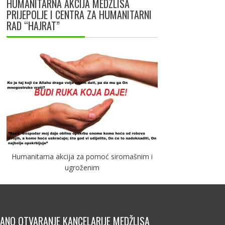
HUMANITARNA AKCIJA MEDZLISA
PRIJEPOLJE I CENTRA ZA HUMANITARNI
RAD “HAJRAT”
Humanitarna akcija za pomoć siromašnim i
ugroženim
ANO OTVARANJE KANCELARIJE MEDŽLISA