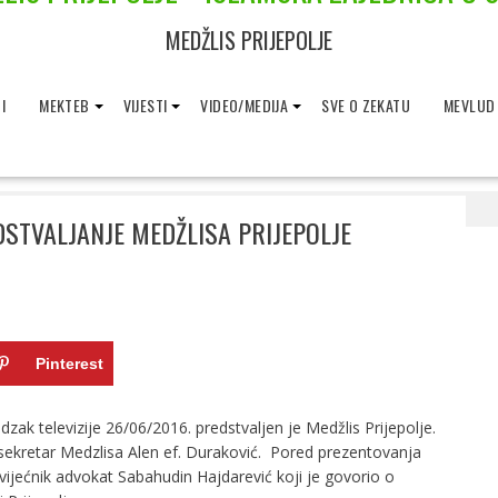
MEDŽLIS PRIJEPOLJE
I
MEKTEB
VIJESTI
VIDEO/MEDIJA
SVE O ZEKATU
MEVLUD
Ramazanski program- Predstvaljanje Medžlisa Prijepolje
TVALJANJE MEDŽLISA PRIJEPOLJE
Pinterest
televizije 26/06/2016. predstvaljen je Medžlis Prijepolje.
e sekretar Medzlisa Alen ef. Duraković. Pored prezentovanja
i vijećnik advokat Sabahudin Hajdarević koji je govorio o