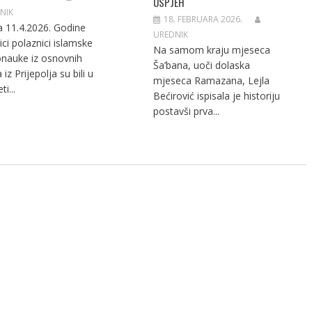
USPJEH
NIK
18. FEBRUARA 2026.
 11.4.2026. Godine
UREDNIK
ici polaznici islamske
Na samom kraju mjeseca
onauke iz osnovnih
Ša’bana, uoči dolaska
 iz Prijepolja su bili u
mjeseca Ramazana, Lejla
ti...
Bećirović ispisala je historiju
postavši prva...