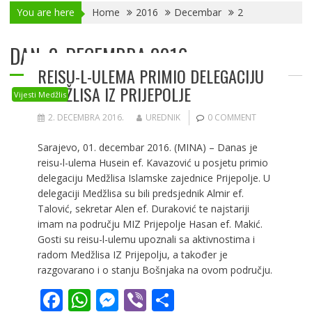
You are here
Home
2016
Decembar
2
DAN:
2. DECEMBRA 2016.
REISU-L-ULEMA PRIMIO DELEGACIJU
MEDŽLISA IZ PRIJEPOLJE
Vijesti Medžlis
2. DECEMBRA 2016.
UREDNIK
0 COMMENT
Sarajevo, 01. decembar 2016. (MINA) – Danas je
reisu-l-ulema Husein ef. Kavazović u posjetu primio
delegaciju Medžlisa Islamske zajednice Prijepolje. U
delegaciji Medžlisa su bili predsjednik Almir ef.
Talović, sekretar Alen ef. Duraković te najstariji
imam na području MIZ Prijepolje Hasan ef. Makić.
Gosti su reisu-l-ulemu upoznali sa aktivnostima i
radom Medžlisa IZ Prijepolju, a također je
razgovarano i o stanju Bošnjaka na ovom području.
F
W
M
Vi
S