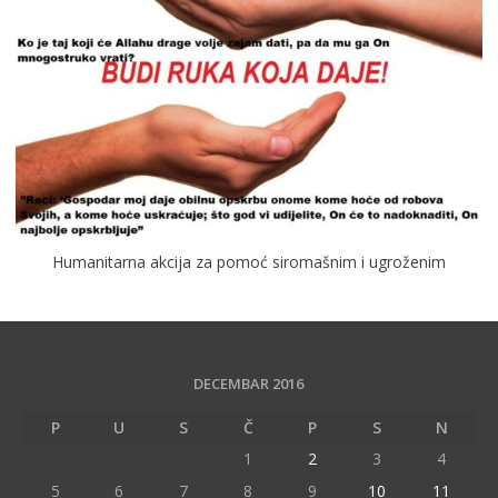
Humanitarna akcija za pomoć siromašnim i ugroženim
DECEMBAR 2016
P
U
S
Č
P
S
N
1
2
3
4
5
6
7
8
9
10
11