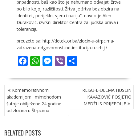
pripadnosti, baš kao što je nehumano odvajati žrtve
po bilo kojoj različitosti. Žrtva je žrtva bez obzira na
identitet, porijeklo, vjeru i naciju”, naveo je Alen
Duraković, izvršni direktor Centra za ljudska prava i
toleranciju.
preuzeto sa: http://detektor.ba/zlocin-u-strpcima-
zatrazena-odgovornost-od-institucija-u-srbiji/
F
W
M
Vi
S
ac
h
e
b
h
e
at
ss
er
ar
NAVIGACIJA
b
s
e
e
Komemorativnom
REISU-L-ULEMA HUSEIN
ČLANAKA
o
A
n
akademijom i mimohodom
KAVAZOVIĆ POSJETIO
šutnje obilježene 24 godine
MEDŽLIS PRIJEPOLJE
o
p
g
od zločina u Štrpcima
k
p
er
RELATED POSTS