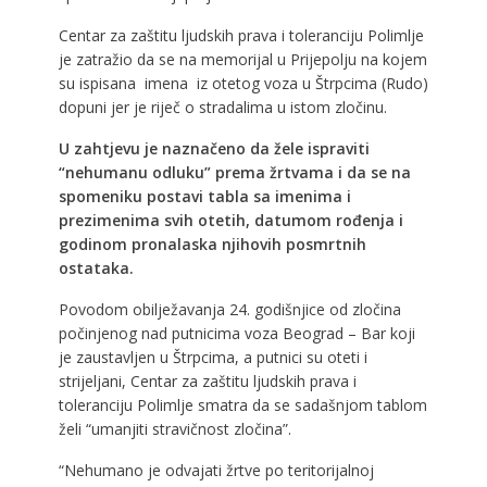
Centar za zaštitu ljudskih prava i toleranciju Polimlje
je zatražio da se na memorijal u Prijepolju na kojem
su ispisana imena iz otetog voza u Štrpcima (Rudo)
dopuni jer je riječ o stradalima u istom zločinu.
U zahtjevu je naznačeno da žele ispraviti
“nehumanu odluku” prema žrtvama i da se na
spomeniku postavi tabla sa imenima i
prezimenima svih otetih, datumom rođenja i
godinom pronalaska njihovih posmrtnih
ostataka.
Povodom obilježavanja 24. godišnjice od zločina
počinjenog nad putnicima voza Beograd – Bar koji
je zaustavljen u Štrpcima, a putnici su oteti i
strijeljani, Centar za zaštitu ljudskih prava i
toleranciju Polimlje smatra da se sadašnjom tablom
želi “umanjiti stravičnost zločina”.
“Nehumano je odvajati žrtve po teritorijalnoj