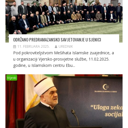
ODRŽANO PREDRAMAZANSKO SAVJETOVANJE U SJENICI
11. FEBRUARA 2025.
UREDNIK
Pod pokroviteljstvom Mešihata Islamske zuajednice, a
u organizaciji Vjersko-prosvjetne službe, 11.02.2025.
godine, u Islamskom centru Ebu...
Vijesti