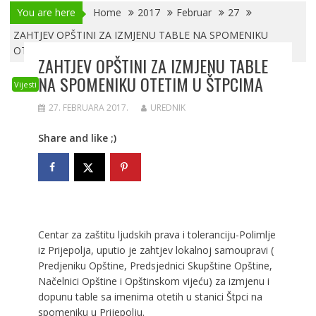
You are here
Home
2017
Februar
27
ZAHTJEV OPŠTINI ZA IZMJENU TABLE NA SPOMENIKU
OTETIM U ŠTPCIMA
ZAHTJEV OPŠTINI ZA IZMJENU TABLE
NA SPOMENIKU OTETIM U ŠTPCIMA
Vijesti
27. FEBRUARA 2017.
UREDNIK
Share and like ;)
Centar za zaštitu ljudskih prava i toleranciju-Polimlje
iz Prijepolja, uputio je zahtjev lokalnoj samoupravi (
Predjeniku Opštine, Predsjednici Skupštine Opštine,
Načelnici Opštine i Opštinskom vijeću) za izmjenu i
dopunu table sa imenima otetih u stanici Štpci na
spomeniku u Prijepolju.