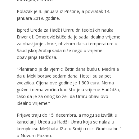
Polazak je 3. januara iz Prištine, a povratak 14.
januara 2019. godine.
Ispred Ureda za Hadž i Umru dr. teoloških nauka
Enver ef. Omerović ističe da je sada idealno vrijeme
za obavljanje Umre, obzirom da su temperature u
Saudijskoj Arabiji sada niže nego u vrijeme
obavljanja Hadždža.
“Planirano je da vjernici četiri dana budu u Medini a
da u Meki borave sedam dana. Hoteli su sa pet
zvezdica. Cijena ove godine je 1.300 eura. Nema
gužve i nema vrućina kao što je u vrijeme Hadždža,
tako da je za onog ko želi da Umru obavi ovo
idealno vrijeme.”
Prijave traju do 15. decembra, a mogu se izvršiti u
kancelariji Ureda za Hadž i Umru koja se nalazi u
kompleksu Mešihata IZ-e u Srbiji u ulici Gradska br. 1
u Novom Pazaru.