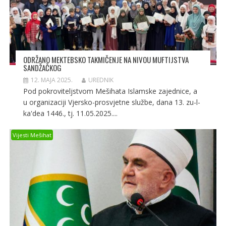
ODRŽANO MEKTEBSKO TAKMIČENJE NA NIVOU MUFTIJSTVA
SANDŽAČKOG
12. MAJA 2025.
UREDNIK
Pod pokroviteljstvom Mešihata Islamske zajednice, a
u organizaciji Vjersko-prosvjetne službe, dana 13. zu-l-
ka'dea 1446., tj. 11.05.2025....
Vijesti Mešihat