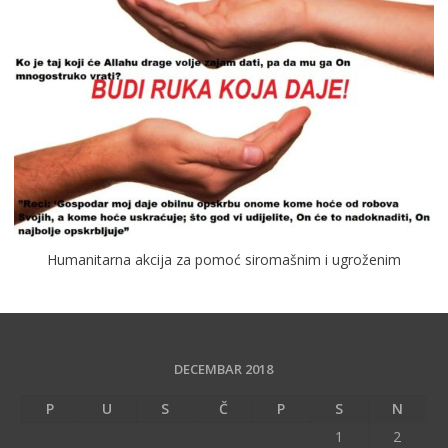
Humanitarna akcija za pomoć siromašnim i ugroženim
DECEMBAR 2018
P
U
S
Č
P
S
N
1
2