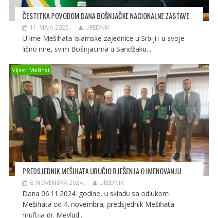
ČESTITKA POVODOM DANA BOŠNJAČKE NACIONALNE ZASTAVE
11. MAJA 2025.
UREDNIK
U ime Mešihata Islamske zajednice u Srbiji i u svoje
lično ime, svim Bošnjacima u Sandžaku,...
Vijesti Mešihat
PREDSJEDNIK MEŠIHATA URUČIO RJEŠENJA O IMENOVANJU
6. NOVEMBRA 2024.
UREDNIK
Dana 06.11.2024. godine, u skladu sa odlukom
Mešihata od 4. novembra, predsjednik Mešihata
muftija dr. Mevlud...