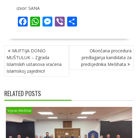
izvor: SANA
F
W
M
Vi
S
ac
h
e
b
h
e
at
ss
er
ar
NAVIGACIJA
b
s
e
e
MUFTIJA DONIO
Okončana procedura
ČLANAKA
o
A
n
MUŠTULUK – Zgrada
predlaganja kandidata za
Islamskih ustanova vraćena
predsjednika Mešihata
o
p
g
Islamskoj zajednici!
k
p
er
RELATED POSTS
Vijesti Mešihat