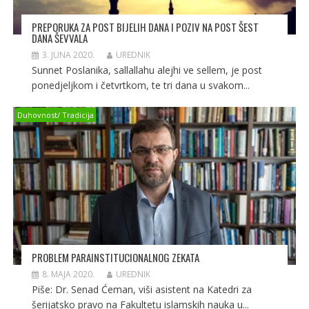
PREPORUKA ZA POST BIJELIH DANA I POZIV NA POST ŠEST
3. JUNA 2020.
UREDNIK
Sunnet Poslanika, sallallahu alejhi ve sellem, je post
ponedjeljkom i četvrtkom, te tri dana u svakom...
Duhovnost/ Tradicija
PROBLEM PARAINSTITUCIONALNOG ZEKATA
8. MAJA 2020.
UREDNIK
Piše: Dr. Senad Ćeman, viši asistent na Katedri za
šerijatsko pravo na Fakultetu islamskih nauka u...