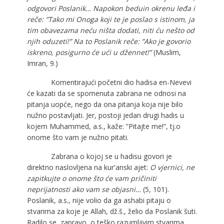
odgovori Poslanik… Napokon beduin okrenu leđa i
reče: ”Tako mi Onoga koji te je poslao s istinom, ja
tim obavezama neću ništa dodati, niti ću nešto od
njih oduzeti!” Na to Poslanik reče: ”Ako je govorio
iskreno, posigurno će ući u džennet!”
(Muslim,
Imran, 9.)
Komentirajući početni dio hadisa en-Nevevi
će kazati da se spomenuta zabrana ne odnosi na
pitanja uopće, nego da ona pitanja koja nije bilo
nužno postavljati. Jer, postoji jedan drugi hadis u
kojem Muhammed, a.s., kaže: ”Pitajte me!”, tj.o
onome što vam je nužno pitati.
Zabrana o kojoj se u hadisu govori je
direktno naslovljena na kur'anski ajet:
O vjernici, ne
zapitkujte o onome što će vam pričiniti
neprijatnosti ako vam se objasni…
(5, 101).
Poslanik, a.s., nije volio da ga ashabi pitaju o
stvarima za koje je Allah, dž.š., želio da Poslanik šuti.
Radilo se, zapravo, o teško razumljivim stvarima