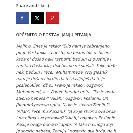
Share and like ;)
OPĆENITO O POSTAVLJANJU PITANJA
Malik b. Enes je rekao: ”Bilo nam je zabranjeno
pitati Poslanika za nešto, pa bismo bili ushićeni
kada bi došao neki razboriti beduin iz pustinje i
zapitao Poslanika, dok bismo mi slušali. Tako dođe
neki beduin i reče: ”Muhammede, tvoj glasnik
nam je došao i tvrdio da ti izjavljuješ da te je
poslao Allah, dž.š., Pravo je rekao”, odgovori
Muhammed, a.s. Potom beudin upita. ”Ko je onda
stvorio nebesa?” ”Allah,” odgovori Poslanik. On
(beduin) ponovo upita: ”A ko je stvorio Zemlju?”
”Allah”, reče mu Poslanik. ”A ko je stvorio ova brda
i na njima sve postavio? ”Allah,” odgovori Poslanik.
Poslije ovoga ponovo zapita: ”A tako ti Onoga koji
je stvorio nebesa, Zemlju i postavio ova brda, da li