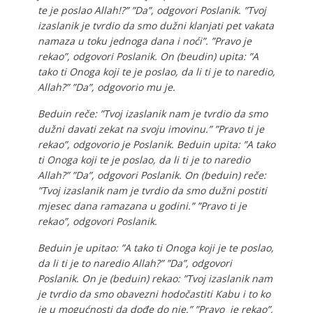
te je poslao Allah!?” ”Da”, odgovori Poslanik. ”Tvoj
izaslanik je tvrdio da smo dužni klanjati pet vakata
namaza u toku jednoga dana i noći”. ”Pravo je
rekao”, odgovori Poslanik. On (beudin) upita: ”A
tako ti Onoga koji te je poslao, da li ti je to naredio,
Allah?” ”Da”, odgovorio mu je.
Beduin reče: ”Tvoj izaslanik nam je tvrdio da smo
dužni davati zekat na svoju imovinu.” ”Pravo ti je
rekao”, odgovorio je Poslanik. Beduin upita: ”A tako
ti Onoga koji te je poslao, da li ti je to naredio
Allah?” ”Da”, odgovori Poslanik. On (beduin) reče:
”Tvoj izaslanik nam je tvrdio da smo dužni postiti
mjesec dana ramazana u godini.” ”Pravo ti je
rekao”, odgovori Poslanik.
Beduin je upitao: ”A tako ti Onoga koji je te poslao,
da li ti je to naredio Allah?” ”Da”, odgovori
Poslanik. On je (beduin) rekao: ”Tvoj izaslanik nam
je tvrdio da smo obavezni hodočastiti Kabu i to ko
je u mogućnosti da dođe do nje.” ”Pravo je rekao”,