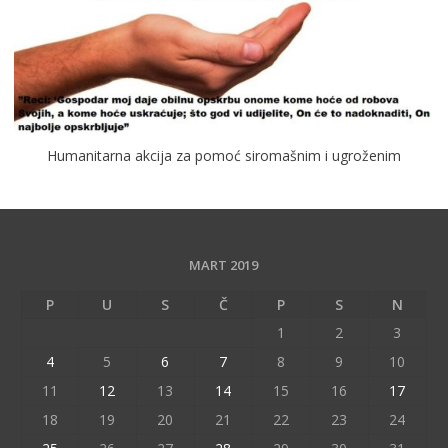
Humanitarna akcija za pomoć siromašnim i ugroženim
MART 2019
P
U
S
Č
P
S
N
1
2
3
4
5
6
7
8
9
10
11
12
13
14
15
16
17
18
19
20
21
22
23
24