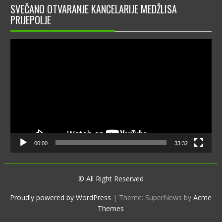
SVEČANO OTVARANJE KANCELARIJE MEDŽLISA
PRIJEPOLJE
Video
Player
00:00
33:32
© All Right Reserved
Proudly powered by WordPress
|
Theme: SuperNews by
Acme
Themes