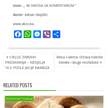
Izvor:
,, 40 HADISA SA KOMENTAROM ”
Autor:
Adnan Silajdžić
www.akos.ba
F
W
M
Vi
S
ac
h
e
b
h
e
at
ss
er
ar
NAVIGACIJA
b
s
e
e
CIKLUS ZIMSKIH
Reisu-l-ulema: Država toleriše
ČLANAKA
o
A
n
PREDAVANJA – NEDJELJA
četnike i druge neofašiste
10.3. POSLE JACIJE NAMAZA
o
p
g
k
p
er
RELATED POSTS
Duhovnost/ Tradicija