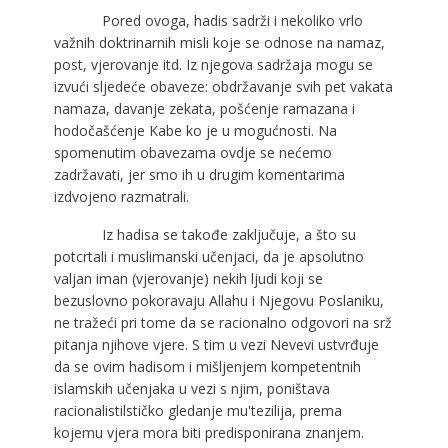
Pored ovoga, hadis sadrži i nekoliko vrlo
važnih doktrinarnih misli koje se odnose na namaz,
post, vjerovanje itd. Iz njegova sadržaja mogu se
izvući sljedeće obaveze: obdržavanje svih pet vakata
namaza, davanje zekata, pošćenje ramazana i
hodočašćenje Kabe ko je u mogućnosti. Na
spomenutim obavezama ovdje se nećemo
zadržavati, jer smo ih u drugim komentarima
izdvojeno razmatrali.
Iz hadisa se takođe zaključuje, a što su
potcrtali i muslimanski učenjaci, da je apsolutno
valjan iman (vjerovanje) nekih ljudi koji se
bezuslovno pokoravaju Allahu i Njegovu Poslaniku,
ne tražeći pri tome da se racionalno odgovori na srž
pitanja njihove vjere. S tim u vezi Nevevi ustvrđuje
da se ovim hadisom i mišljenjem kompetentnih
islamskih učenjaka u vezi s njim, poništava
racionalistilstičko gledanje mu'tezilija, prema
kojemu vjera mora biti predisponirana znanjem.