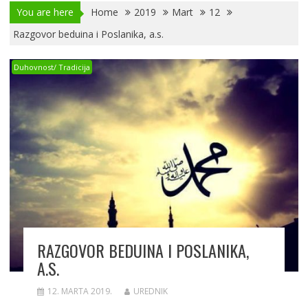
You are here
Home
2019
Mart
12
Razgovor beduina i Poslanika, a.s.
Duhovnost/ Tradicija
RAZGOVOR BEDUINA I POSLANIKA,
A.S.
12. MARTA 2019.
UREDNIK