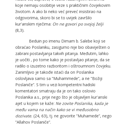
koje nemaju osobitije veze s praktičnim čovjekovim
životom. A ako bi neko već preveć insistirao na
odgovorima, skoro bi se to uvijek završilo
kur'anskim riječima:
On ne govori po svojoj želji
(8,3).
Beduin po imenu Dimam b. Salebe koji se
obraćao Poslaniku, zasigurno nije bio obaviješten o
zabrani postavljanja takvih pitanja. Međutim, lahko
je uočiti , po tome kako je postavljao pitanje, da se
radilo o izuzetno razboritom i oštroumnom čovjeku.
Zanimljivo je takođe istaći da on Poslanika
oslovljava samo sa ”Muhammede”, a ne ”Božiji
Poslaniče”. S tim u vezi kompetentni hadiski
komentatori smatraju da je on tako oslovio
Poslanika a.s., prije nego što je objavljen kur'anski
ajet u kojem se kaže:
Ne zovite Poslanika, kada je
među vama na način kako se vi međusobno
dozivate.
(24, 63), tj. ne govorite ”Muhamede”, nego
”Allahov Poslaniče”.