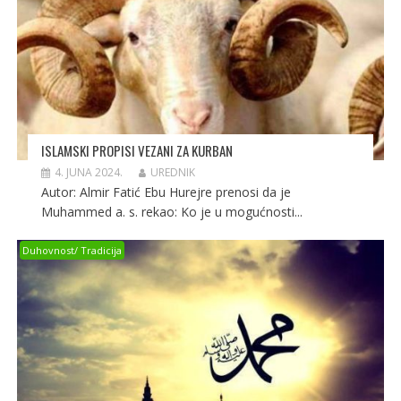
ISLAMSKI PROPISI VEZANI ZA KURBAN
4. JUNA 2024.
UREDNIK
Autor: Almir Fatić Ebu Hurejre prenosi da je
Muhammed a. s. rekao: Ko je u mogućnosti...
Duhovnost/ Tradicija