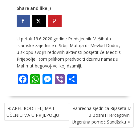
Share and like ;)
U petak 19.6.2020.godine Predsjednik Mešihata
islamske zajednice u Srbiji Muftija dr Mevlud Duduć,
u sklopu svojih redovnih aktivnsti posjetit će Medzlis
Prijepolje i tom prilikom predvoditi dzumu namaz u
Mahmut begovoj-Velikoj dzamiji.
F
W
M
Vi
S
ac
h
e
b
h
e
at
ss
er
ar
NAVIGACIJA
b
s
e
e
APEL RODITELJIMA I
Vanredna sjednica Rijaseta IZ
ČLANAKA
o
A
n
UČENICIMA U PRIJEPOLJU
u Bosni i Hercegovini:
Urgentna pomoć Sandžaku
o
p
g