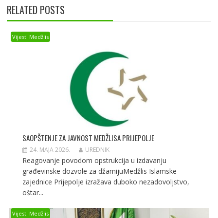
k
p
er
RELATED POSTS
Vijesti Medžlis
SAOPŠTENJE ZA JAVNOST MEDŽLISA PRIJEPOLJE
24. MAJA 2026.
UREDNIK
Reagovanje povodom opstrukcija u izdavanju
građevinske dozvole za džamijuMedžlis Islamske
zajednice Prijepolje izražava duboko nezadovoljstvo,
oštar...
Vijesti Medžlis