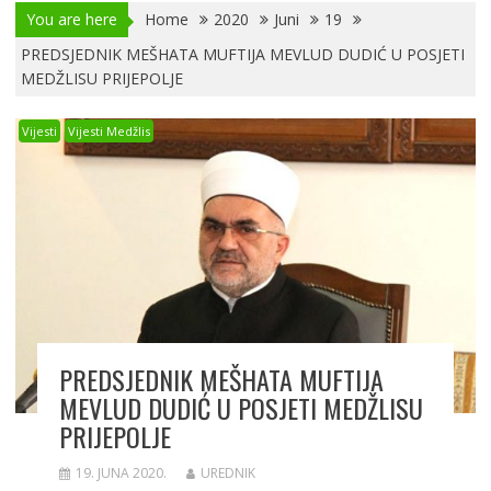
You are here
Home
2020
Juni
19
PREDSJEDNIK MEŠHATA MUFTIJA MEVLUD DUDIĆ U POSJETI
MEDŽLISU PRIJEPOLJE
Vijesti
Vijesti Medžlis
PREDSJEDNIK MEŠHATA MUFTIJA
MEVLUD DUDIĆ U POSJETI MEDŽLISU
PRIJEPOLJE
19. JUNA 2020.
UREDNIK