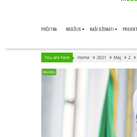
POČETNA
MEDŽLIS
NAŠI DŽEMATI
PROJEKT
You are here
Home
2021
Maj
2
Medžlis