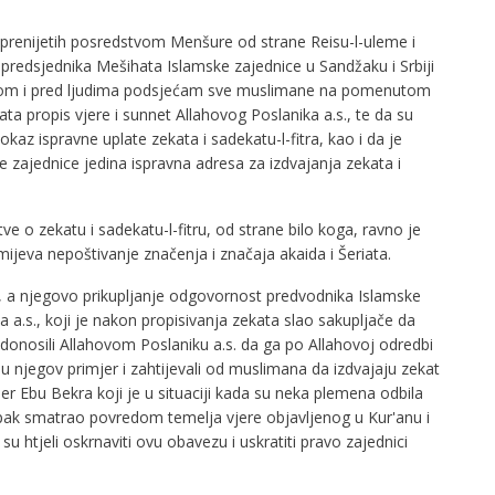
, prenijetih posredstvom Menšure od strane Reisu-l-uleme i
 predsjednika Mešihata Islamske zajednice u Sandžaku i Srbiji
ogom i pred ljudima podsjećam sve muslimane na pomenutom
ata propis vjere i sunnet Allahovog Poslanika a.s., te da su
okaz ispravne uplate zekata i sadekatu-l-fitra, kao i da je
ke zajednice jedina ispravna adresa za izdvajanja zekata i
tve o zekatu i sadekatu-l-fitru, od strane bilo koga, ravno je
ijeva nepoštivanje značenja i značaja akaida i Šeriata.
 a njegovo prikupljanje odgovornost predvodnika Islamske
.s., koji je nakon propisivanja zekata slao sakupljače da
 donosili Allahovom Poslaniku a.s. da ga po Allahovoj odredbi
li su njegov primjer i zahtijevali od muslimana da izdvajaju zekat
jer Ebu Bekra koji je u situaciji kada su neka plemena odbila
tupak smatrao povredom temelja vjere objavljenog u Kur'anu i
r su htjeli oskrnaviti ovu obavezu i uskratiti pravo zajednici