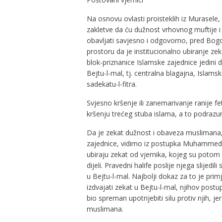
Na osnovu ovlasti proisteklih iz Murasele
zakletve da ću dužnost vrhovnog muftije i
obavljati savjesno i odgovorno, pred B
prostoru da je institucionalno ubiranje zek
blok-priznanice Islamske zajednice jedini d
Bejtu-l-mal, tj. centralna blagajna, Islams
sadekatu-l-fitra.
Svjesno kršenje ili zanemarivanje ranije fe
kršenju trećeg stuba islama, a to podrazum
Da je zekat dužnost i obaveza muslimana,
zajednice, vidimo iz postupka Muhammeda a
ubiraju zekat od vjernika, kojeg su potom
dijeli. Pravedni halife poslije njega slijedi
u Bejtu-l-mal. Najbolji dokaz za to je prim
izdvajati zekat u Bejtu-l-mal, njihov pos
bio spreman upotrijebiti silu protiv njih, je
muslimana.