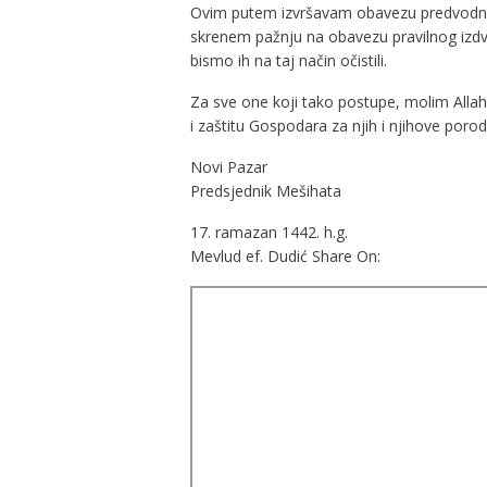
Ovim putem izvršavam obavezu predvodnika
skrenem pažnju na obavezu pravilnog izdva
bismo ih na taj način očistili.
Za sve one koji tako postupe, molim Allah
i zaštitu Gospodara za njih i njihove por
Novi
Predsjednik Mešihata
17. ramazan 14
Mevlud ef. Dudić Share On: