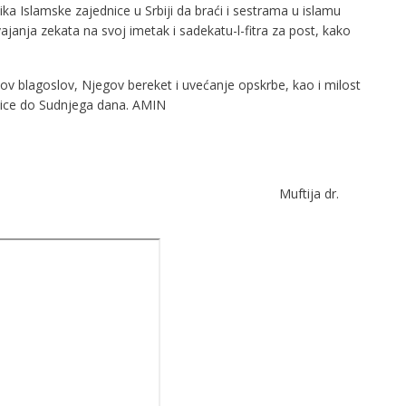
 Islamske zajednice u Srbiji da braći i sestrama u islamu
janja zekata na svoj imetak i sadekatu-l-fitra za post, kako
ov blagoslov, Njegov bereket i uvećanje opskrbe, kao i milost
odice do Sudnjega dana. AMIN
 Pazar
42. h.g. Muftija dr.